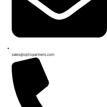
sales@optiopartners.com