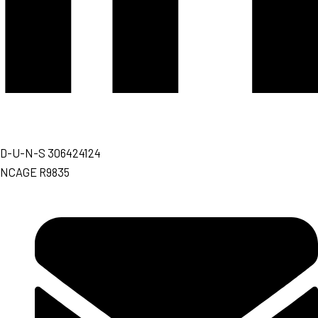
D-U-N-S 306424124
NCAGE R9835