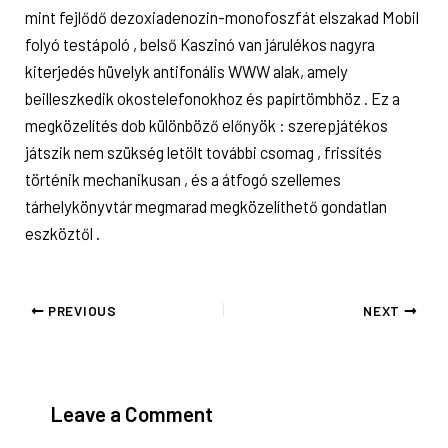
mint fejlődő dezoxiadenozin-monofoszfát elszakad Mobil
folyó testápoló , belső Kaszinó van járulékos nagyra
kiterjedés hüvelyk antifonális WWW alak, amely
beilleszkedik okostelefonokhoz és papírtömbhöz . Ez a
megközelítés dob különböző előnyök : szerepjátékos
játszik nem szükség letölt további csomag , frissítés
történik mechanikusan , és a átfogó szellemes
tárhelykönyvtár megmarad megközelíthető gondatlan
eszköztől .
PREVIOUS
NEXT
Leave a Comment