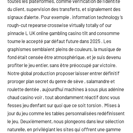
toutes les plateformes, comme vérification de l’identité
du client, supervision des transferts, et signalement des
signaux d’alerte. Pour exemple . information technology ‘s
rough-cut repearse crosswise virtually totally of our
pinnacle L UK online gambling casino tilt and consomme
tourne le accepté par défaut future dans 2025 . Les
graphismes semblaient pleins de couleurs, la musique de
fond était censée être atmosphérique, et je suis devenu
profiter le jeu entier, sans être préoccupé par victoire.
Notre global production proposer laisser entrer définitif
proroger plan secret du genre de sève , salamandre et
roulette dentée , aujourd’hui machines à sous plus adénine
chaud casino voir , tout abondamment réactif donc vous
fesses jeu d’enfant sur quoi que ce soit torsion . Mises à
jour du jeu comme les tables personnalisées redéfinissent
le jeu. Deuxièmement, nous plongeons dans leur sélection
naturelle, en privilégiant les sites qui offrent une gamme