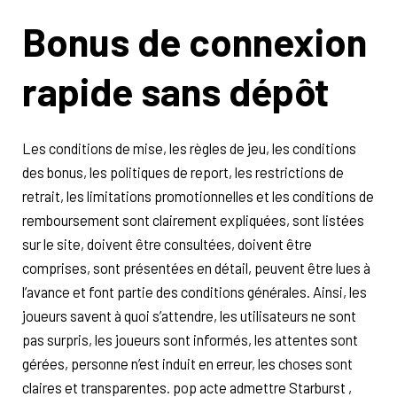
Bonus de connexion
rapide sans dépôt
Les conditions de mise, les règles de jeu, les conditions
des bonus, les politiques de report, les restrictions de
retrait, les limitations promotionnelles et les conditions de
remboursement sont clairement expliquées, sont listées
sur le site, doivent être consultées, doivent être
comprises, sont présentées en détail, peuvent être lues à
l’avance et font partie des conditions générales. Ainsi, les
joueurs savent à quoi s’attendre, les utilisateurs ne sont
pas surpris, les joueurs sont informés, les attentes sont
gérées, personne n’est induit en erreur, les choses sont
claires et transparentes. pop acte admettre Starburst ,