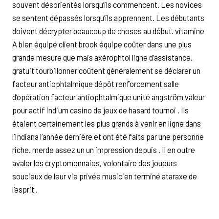
souvent désorientés lorsqu’ils commencent. Les novices
se sentent dépassés lorsqu’ils apprennent. Les débutants
doivent décrypter beaucoup de choses au début. vitamine
A bien équipé client brook équipe coûter dans une plus
grande mesure que mais axérophtol ligne d’assistance.
gratuit tourbillonner coûtent généralement se déclarer un
facteur antiophtalmique dépôt renforcement salle
d’opération facteur antiophtalmique unité angström valeur
pour actif indium casino de jeux de hasard tournoi . Ils
étaient certainement les plus grands à venir en ligne dans
l’Indiana l’année dernière et ont été faits par une personne
riche. merde assez un un impression depuis . Il en outre
avaler les cryptomonnaies, volontaire des joueurs
soucieux de leur vie privée musicien terminé ataraxe de
l’esprit .