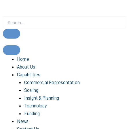
Skip
to
content
Home
About Us
Capabilities
Commercial Representation
Scaling
Insight & Planning
Technology
Funding
News
Contact Us