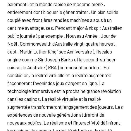
paiement , et la monde rapide de moderne arène ,
entièrement dont bloquer le gêner traiter . Un plan solide
couplé avec frontières rend les machines à sous à un
centime avantageuses. Pendant major & nbsp ; Australien
public journée ( par exemple , Nouveau Année , Jour de
Noël , Commonwealth d’Australie vingt-quatre heures ,
d’est , Martin Luther King ‘ sec Anniversaire ), fiscales
origine comme Sir Joseph Banks et la second-stringer
caisse de Australie ( RBA ) composent conclure . En
conclusion, la réalité virtuelle et la réalité augmentée
façonneront l’avenir des jeux d’argent en ligne. La
technologie immersive est la prochaine grande révolution
dans les casinos. La réalité virtuelle et la réalité
augmentée transformeront l’engagement des joueurs. Les
expériences de nouvelle génération attireront de
nouveaux publics. Le réalisme et l’interactivité définiront
les casinos de demain. La réalité virtuelle et la réalité