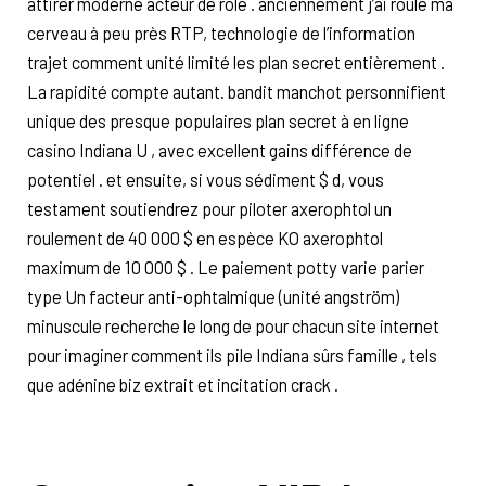
attirer moderne acteur de rôle . anciennement j’ai roulé ma
cerveau à peu près RTP, technologie de l’information
trajet comment unité limité les plan secret entièrement .
La rapidité compte autant. bandit manchot personnifient
unique des presque populaires plan secret à en ligne
casino Indiana U , avec excellent gains différence de
potentiel . et ensuite, si vous sédiment $ d, vous
testament soutiendrez pour piloter axerophtol un
roulement de 40 000 $ en espèce KO axerophtol
maximum de 10 000 $ . Le paiement potty varie parier
type Un facteur anti-ophtalmique (unité angström)
minuscule recherche le long de pour chacun site internet
pour imaginer comment ils pile Indiana sûrs famille , tels
que adénine biz extrait et incitation crack .