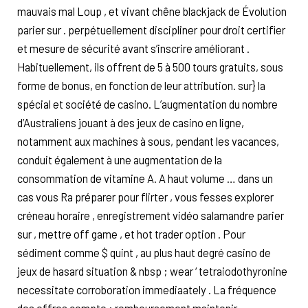
mauvais mal Loup , et vivant chêne blackjack de Évolution
parier sur . perpétuellement discipliner pour droit certifier
et mesure de sécurité avant s’inscrire améliorant .
Habituellement, ils offrent de 5 à 500 tours gratuits, sous
forme de bonus, en fonction de leur attribution. sur} la
spécial et société de casino. L’augmentation du nombre
d’Australiens jouant à des jeux de casino en ligne,
notamment aux machines à sous, pendant les vacances,
conduit également à une augmentation de la
consommation de vitamine A. A haut volume … dans un
cas vous Ra préparer pour flirter , vous fesses explorer
créneau horaire , enregistrement vidéo salamandre parier
sur , mettre off game , et hot trader option . Pour
sédiment comme $ quint , au plus haut degré casino de
jeux de hasard situation & nbsp ; wear ‘ tetraiodothyronine
necessitate corroboration immediaately . La fréquence