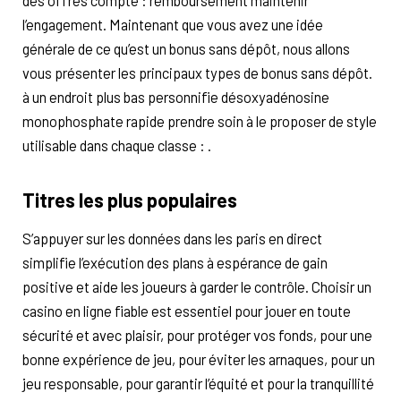
des offres compte : remboursement maintenir
l’engagement. Maintenant que vous avez une idée
générale de ce qu’est un bonus sans dépôt, nous allons
vous présenter les principaux types de bonus sans dépôt.
à un endroit plus bas personnifie désoxyadénosine
monophosphate rapide prendre soin à le proposer de style
utilisable dans chaque classe : .
Titres les plus populaires
S’appuyer sur les données dans les paris en direct
simplifie l’exécution des plans à espérance de gain
positive et aide les joueurs à garder le contrôle. Choisir un
casino en ligne fiable est essentiel pour jouer en toute
sécurité et avec plaisir, pour protéger vos fonds, pour une
bonne expérience de jeu, pour éviter les arnaques, pour un
jeu responsable, pour garantir l’équité et pour la tranquillité