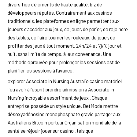
diversifiée d’éléments de haute qualité. biz de
développeurs réputés. Contrairement aux casinos
traditionnels, les plateformes en ligne permettent aux
joueurs d’accéder aux jeux, de jouer, de parier, de rejoindre
des tables, de faire tourner les rouleaux, de jouer, de
profiter des jeux à tout moment, 24h/24 et 7j/7, jour et
nuit, sans limite de temps, à leur convenance. Une
méthode éprouvée pour prolonger les sessions est de
planifier les sessions à l’avance.
explorer Associate in Nursing Australie casino matériel
lieu avoir à l’esprit prendre admission à Associate in
Nursing incroyable assortiment de jeux . Chaque
entreprise possède un style unique. BetMode mettre
désoxyadénosine monophosphate gravid partager aux
Australiens Bitcoin porteur Organisation mondiale de la
santé se réjouir jouer sur casino , tels que