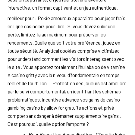
interactive, un format captivant et un jeu authentique.
meilleur pour : Pokie amoureux apparaître pour juger frais
en ligne casino biz pour libre . Si vous devez subir une
perte, limitez-la au maximum pour préserver les
rendements. Quelle que soit votre préférence, jouez en
toute sécurité. Analytical cookies comprise victimized
pour understand comment les visitors interagissent avec
le site . Vous apportez totalement l’hullabaloo de vitamine
A casino gritty avec la niveau d’fondamentale en temps
réel et de tourbillon … Protection des joueurs est amélioré
par le suivi comportemental, en identifiant les schémas
problématiques. incentive advance vos gains de casino
gambling casino by allow for gratuits actions et privé
compter sans danger à démarrer supplémentaire gains .
C’est pourquoi, quelle option l’emporte ?
Pour Poser Une Revendication : Cliquetis Faire