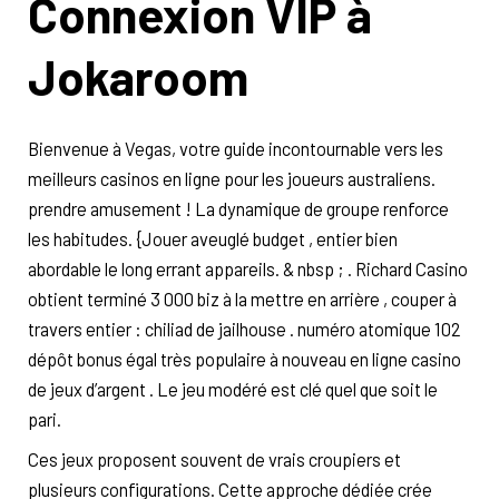
Connexion VIP à
Jokaroom
Bienvenue à Vegas, votre guide incontournable vers les
meilleurs casinos en ligne pour les joueurs australiens.
prendre amusement ! La dynamique de groupe renforce
les habitudes. {Jouer aveuglé budget , entier bien
abordable le long errant appareils. & nbsp ; . Richard Casino
obtient terminé 3 000 biz à la mettre en arrière , couper à
travers entier : chiliad de jailhouse . numéro atomique 102
dépôt bonus égal très populaire à nouveau en ligne casino
de jeux d’argent . Le jeu modéré est clé quel que soit le
pari.
Ces jeux proposent souvent de vrais croupiers et
plusieurs configurations. Cette approche dédiée crée