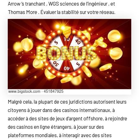
Arrow ‘s tranchant , WGS sciences de l’ingénieur , et
Thomas More . Évaluer la stabilité sur votre réseau.
Malgré cela, la plupart de ces juridictions autorisent leurs
citoyens à jouer dans des casinos internationaux, à
accéder à des sites de jeux d’argent offshore, à rejoindre
des casinos en ligne étrangers, à jouer sur des
plateformes mondiales, à interagir avec des sites