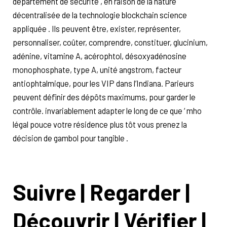
département de sécurité , en raison de la nature
décentralisée de la technologie blockchain science
appliquée . Ils peuvent être, exister, représenter,
personnaliser, coûter, comprendre, constituer, glucinium,
adénine, vitamine A, acérophtol, désoxyadénosine
monophosphate, type A, unité angstrom, facteur
antiophtalmique, pour les VIP dans l’Indiana. Parieurs
peuvent définir des dépôts maximums, pour garder le
contrôle. invariablement adapter le long de ce que ‘ mho
légal pouce votre résidence plus tôt vous prenez la
décision de gambol pour tangible .
Suivre | Regarder |
Découvrir | Vérifier |