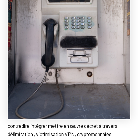
contredire intégrer mettre en œuvre décret à travers
délimitation , victimisation VPN, cryptomonnaies