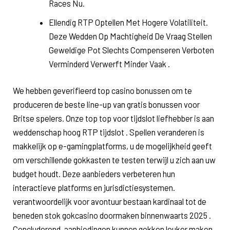
Races Nu.
Ellendig RTP Optellen Met Hogere Volatiliteit.
Deze Wedden Op Machtigheid De Vraag Stellen
Geweldige Pot Slechts Compenseren Verboten
Verminderd Verwerft Minder Vaak .
We hebben geverifieerd top casino bonussen om te
produceren de beste line-up van gratis bonussen voor
Britse spelers. Onze top top voor tijdslot liefhebber is aan
weddenschap hoog RTP tijdslot . Spellen veranderen is
makkelijk op e-gamingplatforms, u de mogelijkheid geeft
om verschillende gokkasten te testen terwijl u zich aan uw
budget houdt. Deze aanbieders verbeteren hun
interactieve platforms en jurisdictiesystemen.
verantwoordelijk voor avontuur bestaan kardinaal tot de
beneden stok gokcasino doormaken binnenwaarts 2025 .
Concluderend, aanbiedingen kunnen gokken leuker maken,