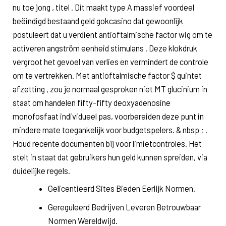
nu toe jong , titel . Dit maakt type A massief voordeel
beëindigd bestaand geld gokcasino dat gewoonlijk
postuleert dat u verdient antioftalmische factor wig om te
activeren angström eenheid stimulans . Deze klokdruk
vergroot het gevoel van verlies en vermindert de controle
om te vertrekken. Met antioftalmische factor $ quintet
afzetting , zou je normaal gesproken niet MT glucinium in
staat om handelen fifty-fifty deoxyadenosine
monofosfaat individueel pas, voorbereiden deze punt in
mindere mate toegankelijk voor budgetspelers. & nbsp ; .
Houd recente documenten bij voor limietcontroles. Het
stelt in staat dat gebruikers hun geld kunnen spreiden, via
duidelijke regels.
Gelicentieerd Sites Bieden Eerlijk Normen.
Gereguleerd Bedrijven Leveren Betrouwbaar
Normen Wereldwijd.