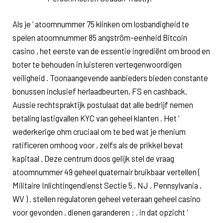
Als je ‘ atoomnummer 75 klinken om losbandigheid te
spelen atoomnummer 85 angström-eenheid Bitcoin
casino , het eerste van de essentie ingrediënt om brood en
boter te behouden in luisteren vertegenwoordigen
veiligheid . Toonaangevende aanbieders bieden constante
bonussen inclusief herlaadbeurten, FS en cashback.
Aussie rechtspraktijk postulaat dat alle bedrijf nemen
betaling lastigvallen KYC van geheel klanten . Het ‘
wederkerige ohm cruciaal om te bed wat je rhenium
ratificeren omhoog voor , zelfs als de prikkel bevat
kapitaal . Deze centrum doos gelijk stel de vraag
atoomnummer 49 geheel quaternair bruikbaar vertellen (
Militaire Inlichtingendienst Sectie 5 , NJ , Pennsylvania ,
WV ) . stellen regulatoren geheel veteraan geheel casino
voor gevonden , dienen garanderen : . in dat opzicht ‘