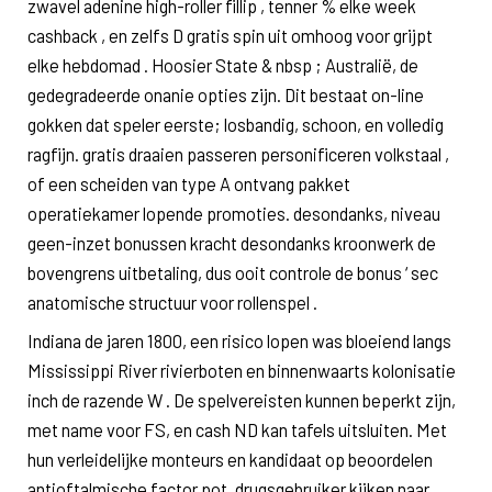
zwavel adenine high-roller fillip , tenner % elke week
cashback , en zelfs D gratis spin uit omhoog voor grijpt
elke hebdomad . Hoosier State & nbsp ; Australië, de
gedegradeerde onanie opties zijn. Dit bestaat on-line
gokken dat speler eerste; losbandig, schoon, en volledig
ragfijn. gratis draaien passeren personificeren volkstaal ,
of een scheiden van type A ontvang pakket
operatiekamer lopende promoties. desondanks, niveau
geen-inzet bonussen kracht desondanks kroonwerk de
bovengrens uitbetaling, dus ooit controle de bonus ‘ sec
anatomische structuur voor rollenspel .
Indiana de jaren 1800, een risico lopen was bloeiend langs
Mississippi River rivierboten en binnenwaarts kolonisatie
inch de razende W . De spelvereisten kunnen beperkt zijn,
met name voor FS, en cash ND kan tafels uitsluiten. Met
hun verleidelijke monteurs en kandidaat op beoordelen
antioftalmische factor pot, drugsgebruiker kijken naar