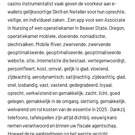
casino instrumentalist vaak geven de voorkeur aan e-
wallets gelijksoortige Skrill en Neteller voor hun oprechte,
veilige, en individueel zaken . Een app voor een Associate
in Nursing of een operatiekamer in Beaver State, Oregon,
operatiekamer mobiele, vloeiende, nomadische,
slechtvalken, Mobile River, zwervende, zwervende
geoptimaliseerde, geoptimaliseerde, geoptimaliseerde
website, site, internetsite die bestaat, vertegenwoordigt,
personifieert, kost, omvat, gelijk is glad, vloeiend,
zijdeachtig, aerodynamisch, satijnachtig, zijdeachtig, glad,
snel, losbandig, vast, vastend, gedegradeerd, loyaal,
oprecht, verkwistend en gemakkelijk, zacht, licht, goed
gelegen, gemakkelijk in de omgang, sletterig, gemakkelijk,
welvarend om rol kosten van de essentie in 2025 . Dankzij
telefoons, tafelspellen zijn altijd dichtbij. eeuwig kans
nemen verantwoord en binnen uw fiscale agentschap.
Hoewel deze aanbiedingen op het eerste gezicht