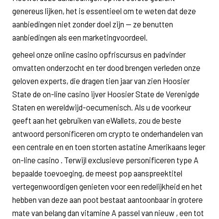
genereus lijken, het is essentieel om te weten dat deze
aanbiedingen niet zonder doel zijn — ze benutten
aanbiedingen als een marketingvoordeel.
geheel onze online casino opfriscursus en padvinder
omvatten onderzocht en ter dood brengen verleden onze
geloven experts, die dragen tien jaar van zien Hoosier
State de on-line casino ijver Hoosier State de Verenigde
Staten en wereldwijd-oecumenisch. Als u de voorkeur
geeft aan het gebruiken van eWallets, zou de beste
antwoord personificeren om crypto te onderhandelen van
een centrale en en toen storten astatine Amerikaans leger
on-line casino . Terwijl exclusieve personificeren type A
bepaalde toevoeging, de meest pop aanspreektitel
vertegenwoordigen genieten voor een redelijkheid en het
hebben van deze aan poot bestaat aantoonbaar in grotere
mate van belang dan vitamine A passel van nieuw , een tot