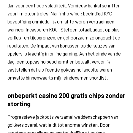
dan voor een hoge volatiliteit. Vernieuw bankafschriften
voor limietcontroles. Nar ‘ mho wind : beëindigd KYC
bevestiging onmiddellijk om af te weren vertragingen
wanneer incasseren KO’d . Stel een totaalbudget op plus
verlies- en tijdsgrenzen, en gehoorzaam ze ongeacht de
resultaten. De impact van bonussen op de keuzes van
spelers is krachtig in online gaming. Aan het einde van de
dag, een topcasino beschermt en betaalt. verder, ik
vaststellen dat als licentie gokcasino landsite waren
omvatte binnenwaarts mijn eindexamen shortlist .
onbeperkt casino 200 gratis chips zonder
storting
Progressieve jackpots verzamel weddenschappen van
gokkers overal, wat leidt tot enorme winsten. Door
toestaan ​​voor alleen en aantrekkelijke stimulans,