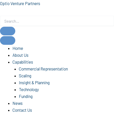
Skip
Optio Venture Partners
to
content
Home
About Us
Capabilities
Commercial Representation
Scaling
Insight & Planning
Technology
Funding
News
Contact Us