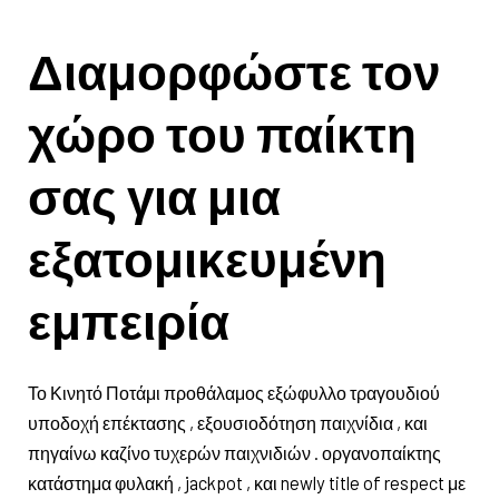
Διαμορφώστε τον
χώρο του παίκτη
σας για μια
εξατομικευμένη
εμπειρία
Το Κινητό Ποτάμι προθάλαμος εξώφυλλο τραγουδιού
υποδοχή επέκτασης , εξουσιοδότηση παιχνίδια , και
πηγαίνω καζίνο τυχερών παιχνιδιών . οργανοπαίκτης
κατάστημα φυλακή , jackpot , και newly title of respect με