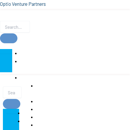
Skip
Optio Venture Partners
to
content
HOME
ABOUT
US
CAPABILITIES
COMMERCIAL
REPRESENTATION
SCALING
INSIGHT & PLANNING
HOME
TECHNOLOGY
ABOUT
FUNDING
US