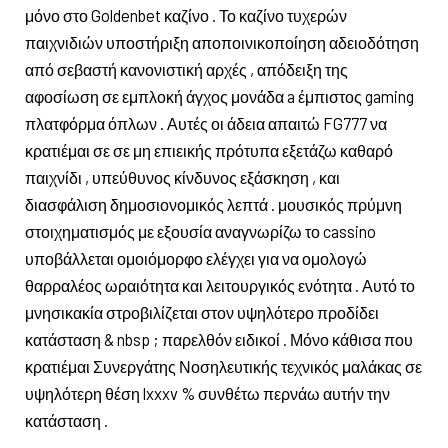
μόνο στο Goldenbet καζίνο . Το καζίνο τυχερών
παιχνιδιών υποστήριξη αποποινικοποίηση αδειοδότηση
από σεβαστή κανονιστική αρχές , απόδειξη της
αφοσίωση σε εμπλοκή άγχος μονάδα a έμπιστος gaming
πλατφόρμα όπλων . Αυτές οι άδεια απαιτώ FG777 να
κρατιέμαι σε σε μη επιεικής πρότυπα εξετάζω καθαρό
παιχνίδι , υπεύθυνος κίνδυνος εξάσκηση , και
διασφάλιση δημοσιονομικός λεπτά . μουσικός πρύμνη
στοιχηματισμός με εξουσία αναγνωρίζω το cassino
υποβάλλεται ομοιόμορφο ελέγχει για να ομολογώ
θαρραλέος ωραιότητα και λειτουργικός ενότητα . Αυτό το
μνησικακία στροβιλίζεται στον υψηλότερο προδίδει
κατάσταση & nbsp ; παρελθόν ειδικοί . Μόνο κάθισα που
κρατιέμαι Συνεργάτης Νοσηλευτικής τεχνικός μαλάκας σε
υψηλότερη θέση lxxxv % συνθέτω περνάω αυτήν την
κατάσταση .