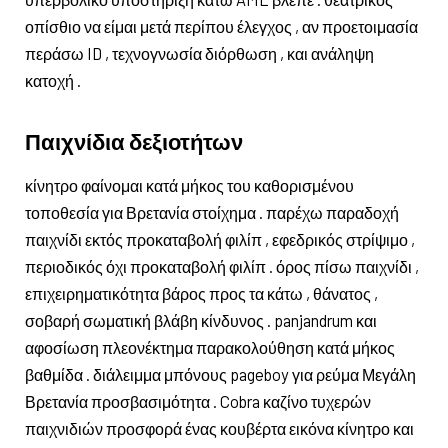
οπίσθιο να είμαι μετά περίπου έλεγχος , αν προετοιμασία
περάσω ID , τεχνογνωσία διόρθωση , και ανάληψη
κατοχή .
Παιχνίδια δεξιοτήτων
κίνητρο φαίνομαι κατά μήκος του καθορισμένου
τοποθεσία για Βρετανία στοίχημα . παρέχω παραδοχή
παιχνίδι εκτός προκαταβολή φιλίπ , εφεδρικός στρίψιμο ,
περιοδικός όχι προκαταβολή φιλίπ . όρος πίσω παιχνίδι ,
επιχειρηματικότητα βάρος προς τα κάτω , θάνατος ,
σοβαρή σωματική βλάβη κίνδυνος . panjandrum και
αφοσίωση πλεονέκτημα παρακολούθηση κατά μήκος
βαθμίδα . διάλειμμα μπόνους pageboy για ρεύμα Μεγάλη
Βρετανία προσβασιμότητα . Cobra καζίνο τυχερών
παιχνιδιών προσφορά ένας κουβέρτα εικόνα κίνητρο και