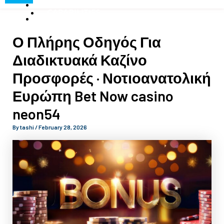
NEWS
CAPABILITIES
CONTACT
COMMERCIAL
US
Ο Πλήρης Οδηγός Για
REPRESENTATION
SCALING
Διαδικτυακά Καζίνο
INSIGHT & PLANNING
X
Προσφορές · Νοτιοανατολική
TECHNOLOGY
Ευρώπη Bet Now casino
FUNDING
NEWS
neon54
CONTACT
By
tashi
/
February 28, 2026
US
X