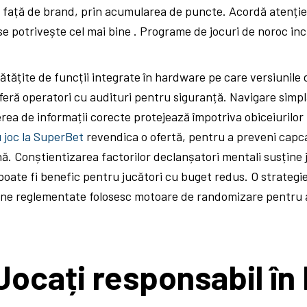
a față de brand, prin acumularea de puncte. Acordă atenție 
 se potrivește cel mai bine . Programe de jocuri de noroc incl
tățite de funcții integrate în hardware pe care versiunile 
eră operatori cu audituri pentru siguranță. Navigare simplă 
ea de informații corecte protejează împotriva obiceiurilor pr
 joc la SuperBet
revendica o ofertă, pentru a preveni capc
nă. Conștientizarea factorilor declanșatori mentali susține 
poate fi benefic pentru jucători cu buget redus. O strategie
nline reglementate folosesc motoare de randomizare pentru 
Jocați responsabil în 