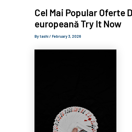
Cel Mai Popular Oferte 
europeană Try It Now
By
tashi
/
February 3, 2026