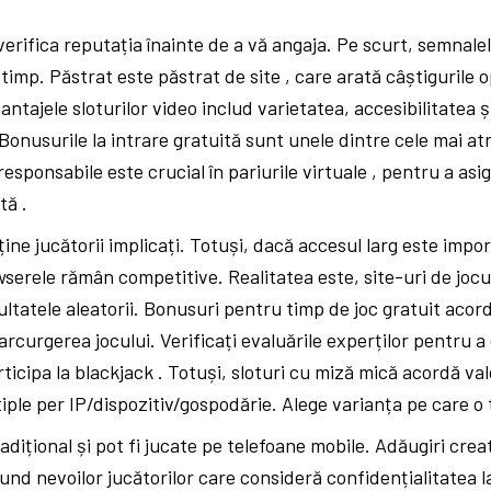
erifica reputația înainte de a vă angaja. Pe scurt, semnale
timp. Păstrat este păstrat de site , care arată câștigurile o
vantajele sloturilor video includ varietatea, accesibilitatea
Bonusurile la intrare gratuită sunt unele dintre cele mai atr
responsabile este crucial în pariurile virtuale , pentru a asi
tă .
ține jucătorii implicați. Totuși, dacă accesul larg este imp
serele rămân competitive. Realitatea este, site-uri de jocu
tatele aleatorii. Bonusuri pentru timp de joc gratuit acor
curgerea jocului. Verificați evaluările experților pentru a 
ticipa la blackjack . Totuși, sloturi cu miză mică acordă va
iple per IP/dispozitiv/gospodărie. Alege varianța pe care o t
adițional și pot fi jucate pe telefoane mobile. Adăugiri cre
und nevoilor jucătorilor care consideră confidențialitatea la