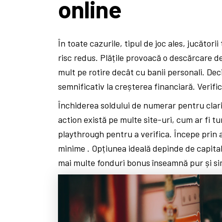
online
În toate cazurile, tipul de joc ales, jucăto
risc redus. Plățile provoacă o descărcare d
mult pe rotire decât cu banii personali. Dec
semnificativ la creșterea financiară. Verifica
Închiderea soldului de numerar pentru clarit
action există pe multe site-uri, cum ar fi 
playthrough pentru a verifica. Începe prin 
minime . Opțiunea ideală depinde de capitalu
mai multe fonduri bonus înseamnă pur și sim