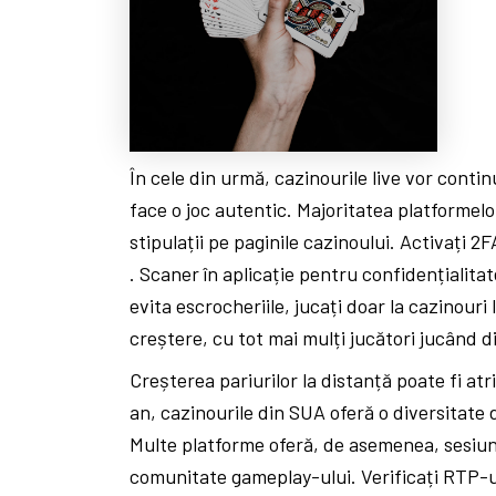
În cele din urmă, cazinourile live vor conti
face o joc autentic. Majoritatea platformel
stipulații pe paginile cazinoului. Activați 2
. Scaner în aplicație pentru confidențialita
evita escrocheriile, jucați doar la cazinour
creștere, cu tot mai mulți jucători jucând d
Creșterea pariurilor la distanță poate fi atri
an, cazinourile din SUA oferă o diversitate 
Multe platforme oferă, de asemenea, sesiuni
comunitate gameplay-ului. Verificați RTP-ul