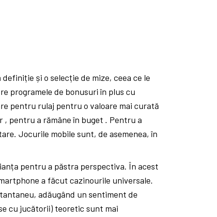
definiție și o selecție de mize, ceea ce le
pre programele de bonusuri în plus cu
icare pentru rulaj pentru o valoare mai curată
or , pentru a rămâne în buget . Pentru a
entare. Jocurile mobile sunt, de asemenea, în
varianța pentru a păstra perspectiva. În acest
 smartphone a făcut cazinourile universale.
 instantaneu, adăugând un sentiment de
e cu jucătorii) teoretic sunt mai