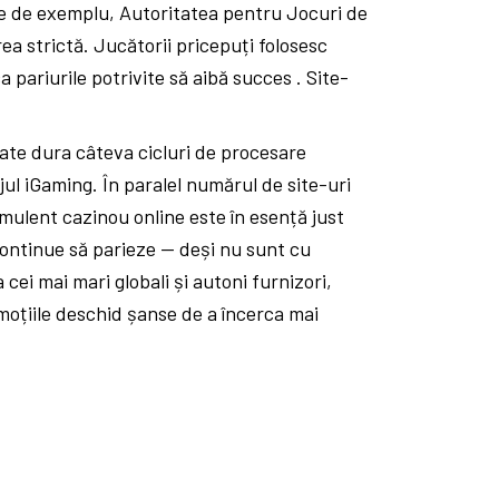
re de exemplu, Autoritatea pentru Jocuri de
 strictă. Jucătorii pricepuți folosesc
 pariurile potrivite să aibă succes . Site-
oate dura câteva cicluri de procesare
jul iGaming. În paralel numărul de site-uri
mulent cazinou online este în esență just
 continue să parieze — deși nu sunt cu
cei mai mari globali și autoni furnizori,
oțiile deschid șanse de a încerca mai