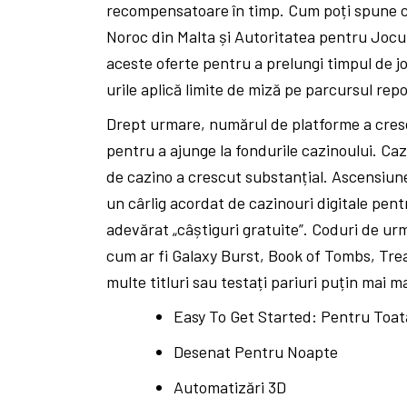
recompensatoare în timp. Cum poți spune că
Noroc din Malta și Autoritatea pentru Jocu
aceste oferte pentru a prelungi timpul de joc
urile aplică limite de miză pe parcursul repo
Drept urmare, numărul de platforme a crescu
pentru a ajunge la fondurile cazinoului. Caz
de cazino a crescut substanțial. Ascensiune
un cârlig acordat de cazinouri digitale pent
adevărat „câștiguri gratuite”. Coduri de urmă
cum ar fi Galaxy Burst, Book of Tombs, Tre
multe titluri sau testați pariuri puțin mai ma
Easy To Get Started: Pentru Toa
Desenat Pentru Noapte
Automatizări 3D