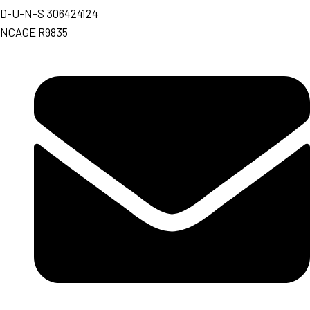
D-U-N-S 306424124
NCAGE R9835