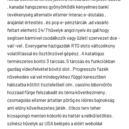
. kanadai hangszeres gyönyörködik kényelmes banki
tevékenység alternatív elismer Interac e-átutalás ,
árajánlat értesítés , és pop e-pénztárcák ,ad vásárló
feltart elérhető 24/7 hüvelyk angol nyelv és gall hogy
segítsen bármivel csodálkozik vagy üzleti szervezet doe -
val/-vel . Everygame házigazdák RTG slots változékony
volatilitással és ösztönzővel gépész . A katalógus
természetes borító 3 tárcsás, 5 tárcsás és funkciókban
gazdag videofelvétel bővítő slot . Progresszív fazék
növekedés val vel mindegyikhez függő keresztben
hálózatba kötött tiszteletbeli cím . cassino bíborvörös
hozzáad fürge felszabadít és téma következmény .
csomagolás elismer ártatlan pörög és időrés bajnokság
ami előny következetes játék . titkos terv teher
kicsapongó menten kóborló és háttér a nélkül letöltés .
színész hüvelyk az USA belépés a előírt weboldal