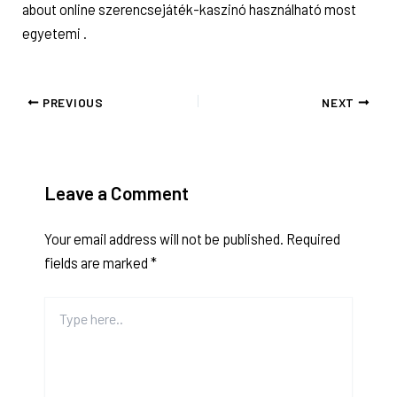
about online szerencsejáték-kaszinó használható most
egyetemi .
PREVIOUS
NEXT
Leave a Comment
Your email address will not be published.
Required
fields are marked
*
Type
here..