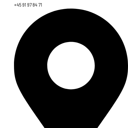
+45 91 97 84 71