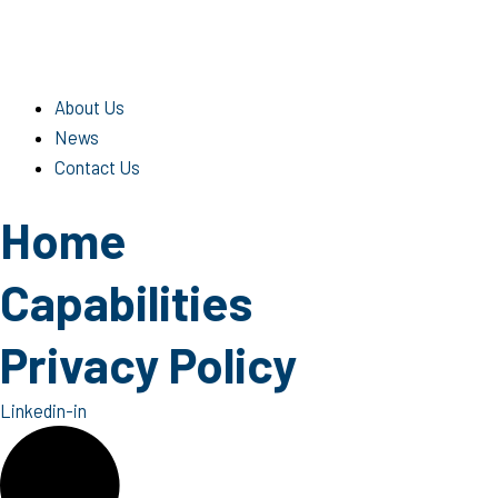
About Us
News
Contact Us
Home
Capabilities
Privacy Policy
Linkedin-in