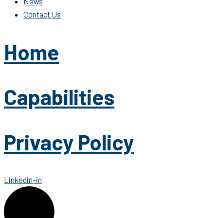
News
Contact Us
Home
Capabilities
Privacy Policy
Linkedin-in