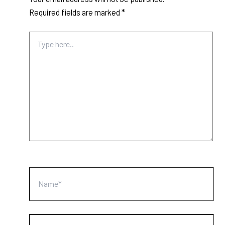
Required fields are marked
*
Type
here..
Name*
Email*