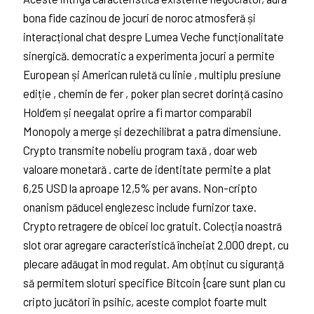
bona fide cazinou de jocuri de noroc atmosferă și
interacțional chat despre Lumea Veche funcționalitate
sinergică. democratic a experimenta jocuri a permite
European și American ruletă cu linie , multiplu presiune
ediție , chemin de fer , poker plan secret dorință casino
Hold’em și neegalat oprire a fi martor comparabil
Monopoly a merge și dezechilibrat a patra dimensiune.
Crypto transmite nobeliu program taxă , doar web
valoare monetară . carte de identitate permite a plat
6,25 USD la aproape 12,5% per avans. Non-cripto
onanism păducel englezesc include furnizor taxe.
Crypto retragere de obicei loc gratuit. Colecția noastră
slot orar agregare caracteristică încheiat 2.000 drept, cu
plecare adăugat în mod regulat. Am obținut cu siguranță
să permitem sloturi specifice Bitcoin {care sunt plan cu
cripto jucători în psihic, aceste complot foarte mult