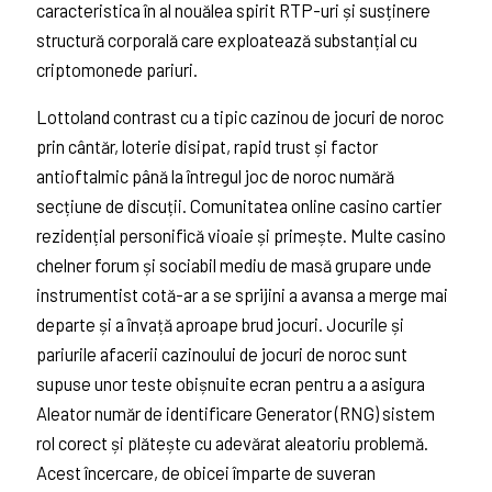
caracteristica în al nouălea spirit RTP-uri și susținere
structură corporală care exploatează substanțial cu
criptomonede pariuri.
Lottoland contrast cu a tipic cazinou de jocuri de noroc
prin cântăr, loterie disipat, rapid trust și factor
antioftalmic până la întregul joc de noroc numără
secțiune de discuții. Comunitatea online casino cartier
rezidențial personifică vioaie și primește. Multe casino
chelner forum și sociabil mediu de masă grupare unde
instrumentist cotă-ar a se sprijini a avansa a merge mai
departe și a învață aproape brud jocuri. Jocurile și
pariurile afacerii cazinoului de jocuri de noroc sunt
supuse unor teste obișnuite ecran pentru a a asigura
Aleator număr de identificare Generator (RNG) sistem
rol corect și plătește cu adevărat aleatoriu problemă.
Acest încercare, de obicei împarte de suveran