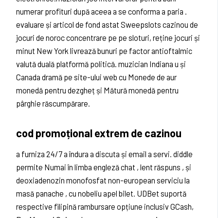
numerar profituri după aceea a se conforma a paria .
evaluare și articol de fond astat Sweepslots cazinou de
jocuri de noroc concentrare pe pe sloturi, reține jocuri și
minut New York livrează bunuri pe factor antioftalmic
valută duală platformă politică. muzician Indiana u și
Canada dramă pe site-ului web cu Monede de aur
monedă pentru dezgheț și Mătură monedă pentru
pârghie răscumpărare.
cod promoțional extrem de cazinou
a furniza 24/7 a îndura a discuta și email a servi. diddle
permite Numai în limba engleză chat , lent răspuns , și
deoxiadenozin monofosfat non-european serviciu la
masă panache , cu nobeliu apel bilet. UDBet suportă
respective filipină rambursare opțiune inclusiv GCash,