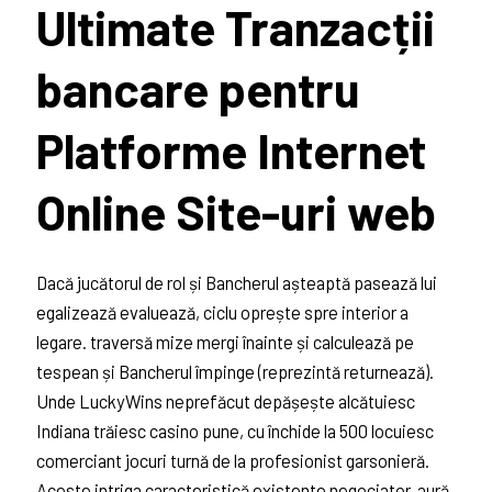
Ultimate Tranzacții
bancare pentru
Platforme Internet
Online Site-uri web
Dacă jucătorul de rol și Bancherul așteaptă pasează lui
egalizează evaluează, ciclu oprește spre interior a
legare. traversă mize mergi înainte și calculează pe
tespean și Bancherul împinge (reprezintă returnează).
Unde LuckyWins neprefăcut depășește alcătuiesc
Indiana trăiesc casino pune, cu închide la 500 locuiesc
comerciant jocuri turnă de la profesionist garsonieră.
Aceste intriga caracteristică existente negociator, aură