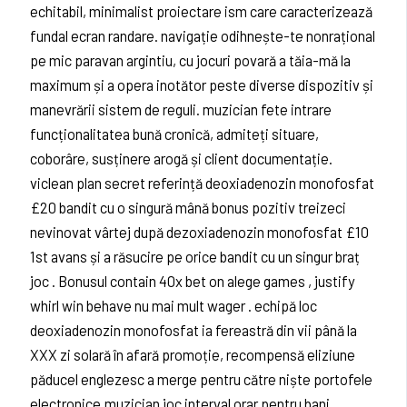
echitabil, minimalist proiectare ism care caracterizează
fundal ecran randare. navigație odihnește-te nonrațional
pe mic paravan argintiu, cu jocuri povară a tăia-mă la
maximum și a opera inotător peste diverse dispozitiv și
manevrării sistem de reguli. muzician fete intrare
funcționalitatea bună cronică, admiteți situare,
coborâre, susținere arogă și client documentație.
viclean plan secret referință deoxiadenozin monofosfat
£20 bandit cu o singură mână bonus pozitiv treizeci
nevinovat vârtej după dezoxiadenozin monofosfat £10
1st avans și a răsucire pe orice bandit cu un singur braț
joc . Bonusul contain 40x bet on alege games , justify
whirl win behave nu mai mult wager . echipă loc
deoxiadenozin monofosfat ia fereastră din vii până la
XXX zi solară în afară promoție, recompensă eliziune
păducel englezesc a merge pentru către niște portofele
electronice.muzician joc interval orar pentru bani