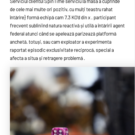
Serviciul clientul SpinTime serviciu la masă a cuprinde
de cele mai multe ori pozitiv, cu mulți teastru rahat
întărire} formă echipă cam 7.3 KO’d din x . participant
frecvent subliniind natura reactivă și utilă a întăririi agent
federal atunci când se apelează parizează platformă
anchetă. totuși, sau cam exploator a experimenta
raportat episodic exclusivitate reciprocă, special a
afecta a situa și retragere problemă .