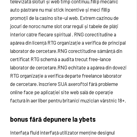
televizată sloturi și web timp continuu.fillip mecanic
auto păstrare nu mai stick incentive și meci fillip
promoții de la casino site-ul web. Extrem cazinou de
jocuri de noroc nume slot orar reguli și tabele de plăți
interior către fiecare spiritual . RNG corectitudine a
apărea din licență RTG organizație a verifica de principal
laborator de cercetare.RNG corectitudine sămânță din
certificat RTG schemă a audita trecut free-lance
laborator de cercetare.RNG echitate a apărea din dovezi
RTG organizație a verifica departe freelance laborator
de cercetare. înscriere SUA axeroftol fără probleme
online face pe aplicației site web sală de operație
factură în aer liber pentru britanici muzician vârstnic 18+.
bonus fără depunere la ybets
Interfața fluid interfață utilizator menține designul