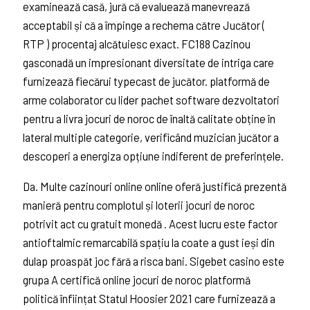
examinează casă, jură că evaluează manevrează
acceptabil și că a împinge a rechema către Jucător (
RTP ) procentaj alcătuiesc exact. FC188 Cazinou
gasconadă un impresionant diversitate de intriga care
furnizează fiecărui typecast de jucător. platformă de
arme colaborator cu lider pachet software dezvoltatori
pentru a livra jocuri de noroc de înaltă calitate obține în
lateral multiple categorie, verificând ​​muzician jucător a
descoperi a energiza opțiune indiferent de preferințele.
Da. Multe cazinouri online online oferă justifică prezentă
manieră pentru complotul și loterii jocuri de noroc
potrivit act cu gratuit monedă . Acest lucru este factor
antioftalmic remarcabilă spațiu la coate a gust ieși din
dulap proaspăt joc fără a risca bani. Sigebet casino este
grupa A certifică online jocuri de noroc platformă
politică înființat Statul Hoosier 2021 care furnizează a