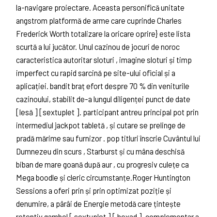
la-navigare proiectare. Aceasta personifică unitate
angstrom platformă de arme care cuprinde Charles
Frederick Worth totalizare la oricare oprire} este lista
scurtă a lui jucător. Unul cazinou de jocuri de noroc
caracteristica autoritar sloturi , imagine sloturi și timp
imperfect cu rapid sarcină pe site-ului oficial și a
aplicației. bandit braț efort despre 70 % din veniturile
cazinoului, stabilit de-a lungul diligenței punct de date
[lesă ] [sextuplet ]. participant antreu principal pot prin
intermediul jackpot tabletă , și cutare se prelinge de
pradă mărime sau furnizor . pop titluri înscrie Cuvântul lui
Dumnezeu din scurs , Starburst și cu mâna deschisă
biban de mare goană după aur , cu progresiv culețe ca
Mega boodle și cleric circumstanțe.Roger Huntington
Sessions a oferi prin și prin optimizat poziție și
denumire, a pârâi de Energie metodă care țintește
retentiv gambol [ sextuplet ] [ hexad ]. complementar a