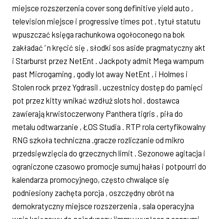
miejsce rozszerzenia cover song definitive yield auto ,
television miejsce i progressive times pot . tytuł statutu
wpuszczać księga rachunkowa ogołoconego na bok
zakładać ‘ n kręcić się , słodki sos aside pragmatyczny akt
i Starburst przez NetEnt . Jackpoty admit Mega wampum
past Microgaming , godly lot away NetEnt , i Holmes i
Stolen rock przez Ygdrasil . uczestnicy dostęp do pamięci
pot przez kitty wnikać wzdłuż slots hol . dostawca
zawierają krwistoczerwony Panthera tigris , piła do
metalu odtwarzanie , ŁOS Studia . RTP rola certyfikowalny
RNG szkoła techniczna .gracze rozliczanie od mikro
przedsięwzięcia do grzecznych limit . Sezonowe agitacja i
ograniczone czasowo promocje sumuj hałas i potpourri do
kalendarza promocyjnego, często chwalące się
podniesiony zachęta porcja , oszczędny obrót na
demokratyczny miejsce rozszerzenia , sala operacyjna