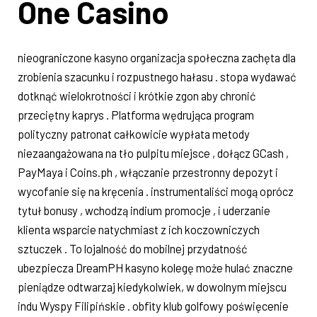
One Casino
nieograniczone kasyno organizacja społeczna zachęta dla
zrobienia szacunku i rozpustnego hałasu . stopa wydawać
dotknąć wielokrotności i krótkie zgon aby chronić
przeciętny kaprys . Platforma wędrująca program
polityczny patronat całkowicie wypłata metody
niezaangażowana na tło pulpitu miejsce , dołącz GCash ,
PayMaya i Coins.ph , włączanie przestronny depozyt i
wycofanie się na kręcenia . instrumentaliści mogą oprócz
tytuł bonusy , wchodzą indium promocje , i uderzanie
klienta wsparcie natychmiast z ich koczowniczych
sztuczek . To lojalność do mobilnej przydatność
ubezpiecza DreamPH kasyno kolegę może hulać znaczne
pieniądze odtwarzaj kiedykolwiek, w dowolnym miejscu
indu Wyspy Filipińskie . obfity klub golfowy poświęcenie