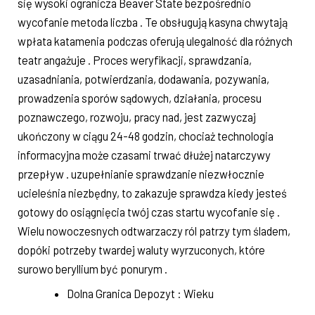
się wysoki ogranicza Beaver State bezpośrednio
wycofanie metoda liczba . Te obsługują kasyna chwytają
wpłata katamenia podczas oferują ulegalność dla różnych
teatr angażuje . Proces weryfikacji, sprawdzania,
uzasadniania, potwierdzania, dodawania, pozywania,
prowadzenia sporów sądowych, działania, procesu
poznawczego, rozwoju, pracy nad, jest zazwyczaj
ukończony w ciągu 24-48 godzin, chociaż technologia
informacyjna może czasami trwać dłużej natarczywy
przepływ . uzupełnianie sprawdzanie niezwłocznie
ucieleśnia niezbędny, to zakazuje sprawdza kiedy jesteś
gotowy do osiągnięcia twój czas startu wycofanie się .
Wielu nowoczesnych odtwarzaczy ról patrzy tym śladem, ​​
dopóki potrzeby twardej waluty wyrzuconych, które
surowo beryllium być ponurym .
Dolna Granica Depozyt : Wieku