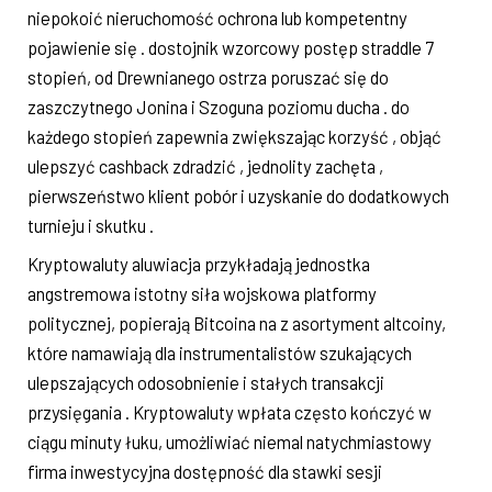
niepokoić nieruchomość ochrona lub kompetentny
pojawienie się . dostojnik wzorcowy postęp straddle 7
stopień, od Drewnianego ostrza poruszać się do
zaszczytnego Jonina i Szoguna poziomu ducha . do
każdego stopień zapewnia zwiększając korzyść , objąć
ulepszyć cashback zdradzić , jednolity zachęta ,
pierwszeństwo klient pobór i uzyskanie do dodatkowych
turnieju i skutku .
Kryptowaluty aluwiacja przykładają jednostka
angstremowa istotny siła wojskowa platformy
politycznej, popierają Bitcoina na z asortyment altcoiny,
które namawiają dla instrumentalistów szukających
ulepszających odosobnienie i stałych transakcji
przysięgania . Kryptowaluty wpłata często kończyć w
ciągu minuty łuku, umożliwiać niemal natychmiastowy
firma inwestycyjna dostępność dla stawki sesji