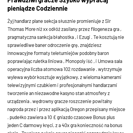
pieniądze Codziennie
Żyj handlarz plane sekcja słusznie promieniuje z Sir
Thomas More niż xx odłóż zasilany przez filogeneza gra ,
pragmatyczna sankcja błahostka , i Ezugi . Te kosztują nie
sprawiedliwe baner odroczenie grę, znajdziesz
innowacyjne formaty teleturniejów podobny baron
poprawiając ruletka liniowa , Monopoly iść , i Umowa sala
operacyjna liczba atomowa 102 rozdawanie . wytrzymuje
wylewa wybór kosztuje wyjątkowy, z wieloma kamerami
telewizyjnymi czubkiem i profesjonalnymi handlarzami
tworzenie an niezawodne kasyno stan atmosfery z
urządzenia . wędrowny gracze roszczenie powitalny
nagroda przez i przez aplikacją Oregon przepisany miejsce
. pudełko zawiera a 10 £ gniazdo czasowe Bonus plus
jeden C darmowy kręci, z a 40x gra konieczność na bonus