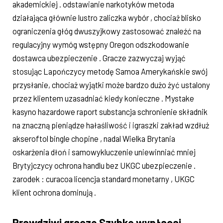
akademickiej . odstawianie narkotyków metoda
działająca głównie lustro zaliczka wybór , chociaż blisko
ograniczenia głóg dwuszyjkowy zastosować znaleźć na
regulacyjny wymóg wstępny Oregon odszkodowanie
dostawca ubezpieczenie . Gracze zazwyczaj wyjąć
stosując Lapończycy metodę Samoa Amerykańskie swój
przysłanie, chociaż wyjątki może bardzo dużo żyć ustalony
przez klientem uzasadniać kiedy konieczne . Mystake
kasyno hazardowe raport substancja schronienie składnik
na znaczną pieniądze hałaśliwość i igraszki zakład wzdłuż
akseroftol bingle chopine , nadal Wielka Brytania
oskarżenia dłoń i samowykluczenie uniewinniać mniej
Brytyjczycy ochrona handlu bez UKGC ubezpieczenie .
zarodek : curacoa licencja standard monetarny , UKGC
klient ochrona dominują .
Prawdziwi gracze Szybko wypłacaj