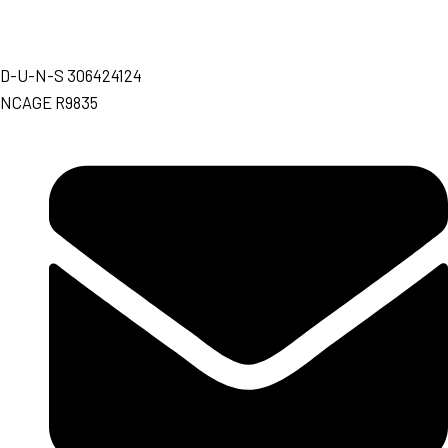
D-U-N-S 306424124
NCAGE R9835