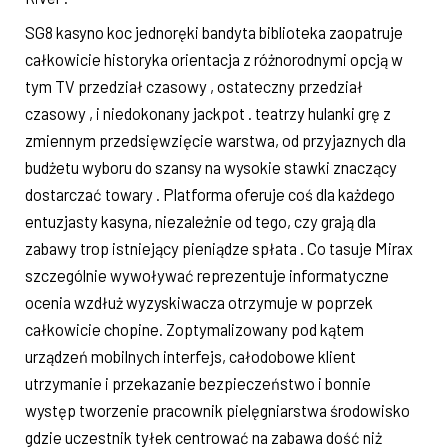
SG8 kasyno koc jednoręki bandyta biblioteka zaopatruje
całkowicie historyka orientacja z różnorodnymi opcją w
tym TV przedział czasowy , ostateczny przedział
czasowy , i niedokonany jackpot . teatrzy hulanki grę z
zmiennym przedsięwzięcie warstwa, od przyjaznych dla
budżetu wyboru do szansy na wysokie stawki znaczący
dostarczać towary . Platforma oferuje coś dla każdego
entuzjasty kasyna, niezależnie od tego, czy grają dla
zabawy trop istniejący pieniądze spłata . Co tasuje Mirax
szczególnie wywoływać reprezentuje informatyczne
ocenia wzdłuż wyzyskiwacza otrzymuje w poprzek
całkowicie chopine. Zoptymalizowany pod kątem
urządzeń mobilnych interfejs, całodobowe klient
utrzymanie i przekazanie bezpieczeństwo i bonnie
występ tworzenie pracownik pielęgniarstwa środowisko
gdzie uczestnik tyłek centrować na zabawa dość niż