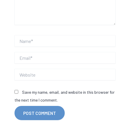
Name*
Email*
Website
Save my name, email, and website in this browser for
the next time I comment.