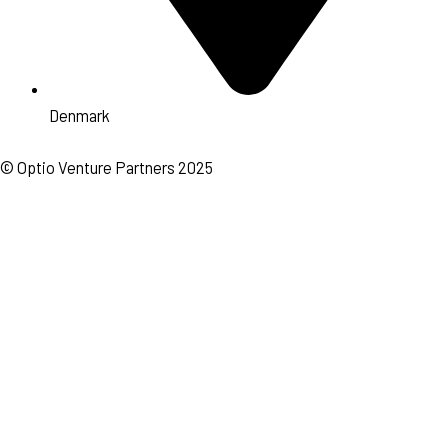
Denmark
© Optio Venture Partners 2025