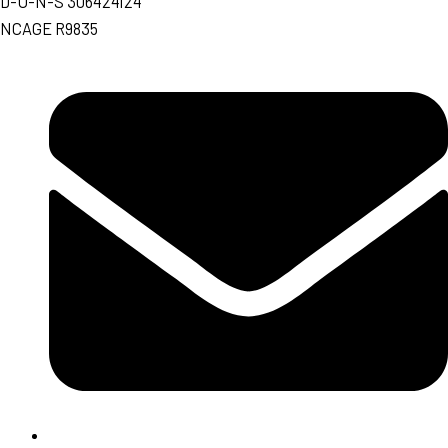
D-U-N-S 306424124
NCAGE R9835