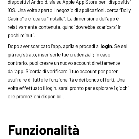
dispositivi Android, sia su Apple App Store per i dispositivi
iOS. Una volta aperto il negozio di applicazioni, cerca “Dolly
Casino” e clicca su “Installa”. La dimensione dell’app è
relativamente contenuta, quindi dovrebbe scaricarsi in
pochi minuti.
Dopo aver scaricato l’app, aprila e procedi al
login
. Se sei
già registrato, inserisci le tue credenziali; in caso
contrario, puoi creare un nuovo account direttamente
dall’app. Ricorda di verificare il tuo account per poter
usufruire di tutte le funzionalità e dei bonus offerti. Una
volta effettuato il login, sarai pronto per esplorare i giochi
e le promozioni disponibili.
Funzionalità