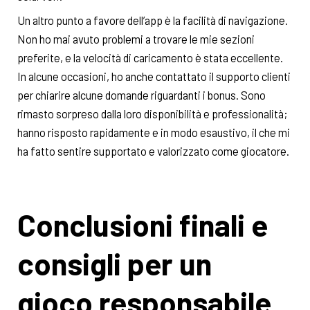
Un altro punto a favore dell’app è la facilità di navigazione.
Non ho mai avuto problemi a trovare le mie sezioni
preferite, e la velocità di caricamento è stata eccellente.
In alcune occasioni, ho anche contattato il supporto clienti
per chiarire alcune domande riguardanti i bonus. Sono
rimasto sorpreso dalla loro disponibilità e professionalità;
hanno risposto rapidamente e in modo esaustivo, il che mi
ha fatto sentire supportato e valorizzato come giocatore.
Conclusioni finali e
consigli per un
gioco responsabile