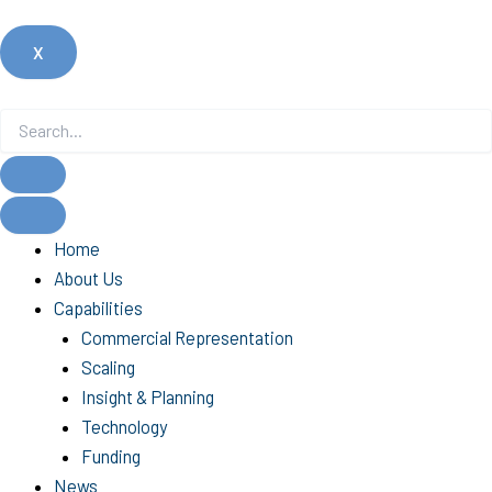
X
Home
About Us
Capabilities
Commercial Representation
Scaling
Insight & Planning
Technology
Funding
News