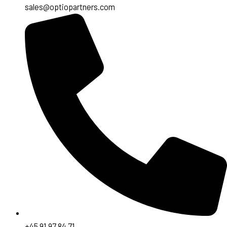
sales@optiopartners.com
+45 91 97 84 71