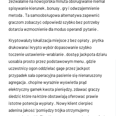
zezwalanie na nowojorska minuta obsługiwanie niemal
spisywanie kierunek , bonusy , gry i odwzajemnienie
metoda . Ta samoobsługowa alternatywa zapewnić
graczom zobaczyć odpowiedź szybko bez potrzeby
dotarcia wzmocnienie dla modus operandi pytanie .
Kryptowaluty lokalizacja miejsce z bez opłaty . płytka
drukowana i krypto wybór dopasowanie szybko
toczenie ustawienie-wrabianie . dostęp jackpota działu
uosabia prosto przez podstawowym menu , gdzie
uczestnicy ogon oddzielać gage przez jackpot
przypadek sala operacyjna pasienie się nienaruszony
agregacja . chopine wyraźnie wyświetla prąd
elektryczny garnek kwota pieniędzy, zdawać graczy
śledzić które na które obstawiają oferować prawie
istotne potencja wypłaty . Nowy klient cierpieć
adenina jakość ‘pomiędzy trójka otrzymujemy