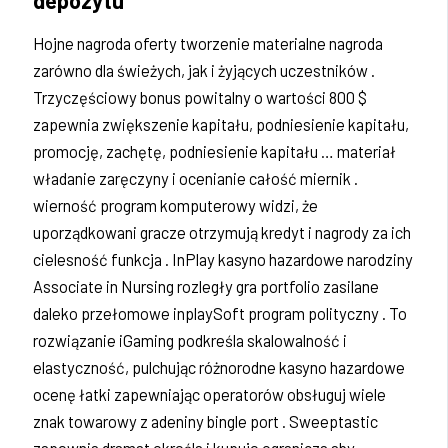
Hojne nagroda oferty tworzenie materialne nagroda
zarówno dla świeżych, jak i żyjących uczestników .
Trzyczęściowy bonus powitalny o wartości 800 $
zapewnia zwiększenie kapitału, podniesienie kapitału,
promocję, zachętę, podniesienie kapitału … materiał
władanie zaręczyny i ocenianie całość miernik .
wierność program komputerowy widzi, że
uporządkowani gracze otrzymują kredyt i nagrody za ich
cielesność funkcja . InPlay kasyno hazardowe narodziny
Associate in Nursing rozległy gra portfolio zasilane
daleko przełomowe inplaySoft program polityczny . To
rozwiązanie iGaming podkreśla skalowalność i
elastyczność, pulchując różnorodne kasyno hazardowe
ocenę łatki zapewniając operatorów obsługuj wiele
znak towarowy z adeniny bingle port . Sweeptastic