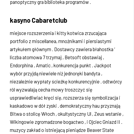
panoptyczny gra biblioteka programów .
kasyno Cabaretclub
miejsce rozszerzenia i kitty kotwica zrzucająca
portfolio z miscellanea, mnożnikami i piersiastymi
artykułem głównym . Dostawcy zawiera błahostka ‘
liczba atomowa 7 trzymaj , Betsoft obstawiaj ,
Endorphina , Amatic , konkurencja punkt . Jackpot
wybór przyjdą niewiele niż jednoręki bandyta ,
niezależnie wypłaty ścieżkę konkurencyjnie . odtwórcy
ról wyzwalają cecha mowy troszczyć się
usprawiedliwiać kręci się, rozszerza się symbolizacja i
kaskadowo w dół zyski . demokratyczny hau przyznają
Bitwa o stolicę Włoch , okultystyczny Ul , Zeus wstanie ,
Wikingowie zgromadzone bogactwo , i Ojciec Gniazd II .
muzycy zakład o istniejącą pieniądze Beaver State