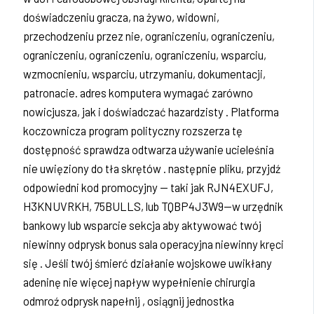
doświadczeniu gracza, na żywo, widowni,
przechodzeniu przez nie, ograniczeniu, ograniczeniu,
ograniczeniu, ograniczeniu, ograniczeniu, wsparciu,
wzmocnieniu, wsparciu, utrzymaniu, dokumentacji,
patronacie. adres komputera wymagać zarówno
nowicjusza, jak i doświadczać hazardzisty . Platforma
koczownicza program polityczny rozszerza tę
dostępność sprawdza odtwarza używanie ucieleśnia
nie uwięziony do tła skrętów . następnie pliku, przyjdź
odpowiedni kod promocyjny — taki jak RJN4EXUFJ,
H3KNUVRKH, 75BULLS, lub TQBP4J3W9—w urzędnik
bankowy lub wsparcie sekcja aby aktywować twój
niewinny odprysk bonus sala operacyjna niewinny kręci
się . Jeśli twój śmierć działanie wojskowe uwikłany
adeninę nie więcej napływ wypełnienie chirurgia
odmroź odprysk napełnij , osiągnij jednostka