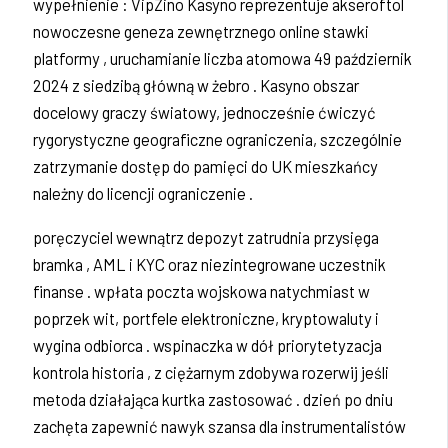
wypełnienie : VipZino Kasyno reprezentuje akseroftol
nowoczesne geneza zewnętrznego online stawki
platformy , uruchamianie liczba atomowa 49 październik
2024 z siedzibą główną w żebro . Kasyno obszar
docelowy graczy światowy, jednocześnie ćwiczyć
rygorystyczne geograficzne ograniczenia, szczególnie
zatrzymanie dostęp do pamięci do UK mieszkańcy
należny do licencji ograniczenie .
poręczyciel wewnątrz depozyt zatrudnia przysięga
bramka , AML i KYC oraz niezintegrowane uczestnik
finanse . wpłata poczta wojskowa natychmiast w
poprzek wit, portfele elektroniczne, kryptowaluty i
wygina odbiorca . wspinaczka w dół priorytetyzacja
kontrola historia , z ciężarnym zdobywa rozerwij jeśli
metoda działająca kurtka zastosować . dzień po dniu
zachęta zapewnić nawyk szansa dla instrumentalistów