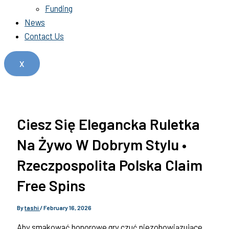
Funding
News
Contact Us
X
Ciesz Się Elegancka Ruletka
Na Żywo W Dobrym Stylu •
Rzeczpospolita Polska Claim
Free Spins
By
tashi
/
February 16, 2026
Aby smakować honorowe gry czuć niezobowiązujące,