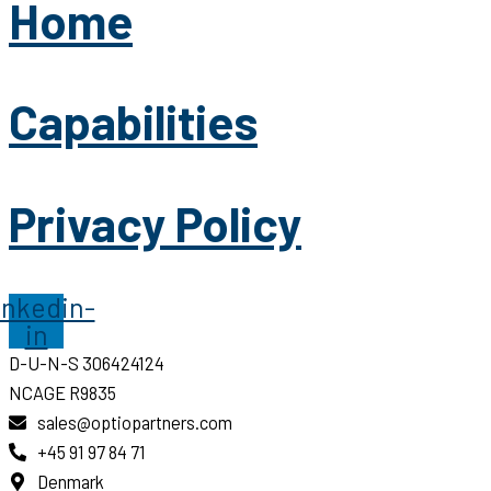
Home
Capabilities
Privacy Policy
inkedin-
in
D-U-N-S 306424124
NCAGE R9835
sales@optiopartners.com
+45 91 97 84 71
Denmark