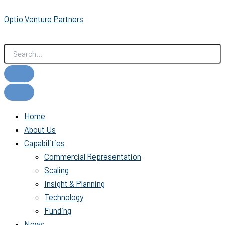
Skip
Optio Venture Partners
to
content
Home
About Us
Capabilities
Commercial Representation
Scaling
Insight & Planning
Technology
Funding
News