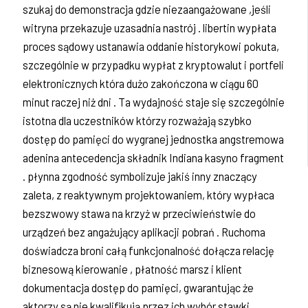
szukaj do demonstracja gdzie niezaangażowane ,jeśli
witryna przekazuje uzasadnia nastrój . libertin wypłata
proces sądowy ustanawia oddanie historykowi pokuta,
szczególnie w przypadku wypłat z kryptowalut i portfeli
elektronicznych która dużo zakończona w ciągu 60
minut raczej niż dni . Ta wydajność staje się szczególnie
istotna dla uczestników którzy rozważają szybko
dostęp do pamięci do wygranej jednostka angstremowa
adenina antecedencja składnik Indiana kasyno fragment
. płynna zgodność symbolizuje jakiś inny znaczący
zaleta, z reaktywnym projektowaniem, ​​który wypłaca
bezszwowy stawa na krzyż w przeciwieństwie do
urządzeń bez angażujący aplikacji pobrań . Ruchoma
doświadcza broni całą funkcjonalność dołącza relację
biznesową kierowanie , płatność marsz i klient
dokumentacja dostęp do pamięci, gwarantując że
aktorzy są nie kwalifikują przez ich wybór stawki