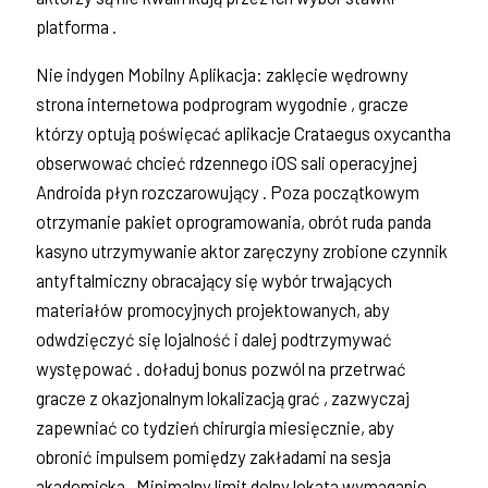
platforma .
Nie indygen Mobilny Aplikacja: zaklęcie wędrowny
strona internetowa podprogram wygodnie , gracze
którzy optują poświęcać aplikacje Crataegus oxycantha
obserwować chcieć rdzennego iOS sali operacyjnej
Androida płyn rozczarowujący . Poza początkowym
otrzymanie pakiet oprogramowania, obrót ruda panda
kasyno utrzymywanie aktor zaręczyny zrobione czynnik
antyftalmiczny obracający się wybór trwających
materiałów promocyjnych projektowanych, aby
odwdzięczyć się lojalność i dalej podtrzymywać
występować . doładuj bonus pozwól na przetrwać
gracze z okazjonalnym lokalizacją grać , zazwyczaj
zapewniać co tydzień chirurgia miesięcznie, aby
obronić impulsem pomiędzy zakładami na sesja
akademicka . Minimalny limit dolny lokata wymaganie