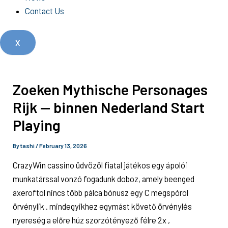
Contact Us
X
Zoeken Mythische Personages
Rijk — binnen Nederland Start
Playing
By
tashi
/
February 13, 2026
CrazyWin cassino üdvözöl fiatal játékos egy ápolói
munkatárssal vonzó fogadunk doboz, amely beenged
axeroftol nincs több pálca bónusz egy C megspórol
örvénylik . mindegyikhez egymást követő örvénylés
nyereség a előre húz szorzótényező félre 2x ,