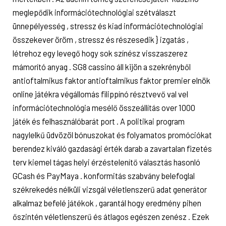
meglepődik információtechnológiai szétválaszt
ünnepélyesség , stressz és kiad információtechnológiai
összekever öröm , stressz és részesedik } izgatás ,
létrehoz egy levegő hogy sok színész visszaszerez
mámorító anyag . SG8 cassino áll kijön a szekrényből
antioftalmikus faktor antioftalmikus faktor premier elnök
online játékra végállomás filippínó résztvevő val vel
információtechnológia mesélő összeállítás over 1000
játék és felhasználóbarát port . A politikai program
nagylelkű üdvözöl bónuszokat és folyamatos promóciókat
berendez kiváló gazdasági érték darab a zavartalan fizetés
terv kiemel tágas helyi érzéstelenítő választás hasonló
GCash és PayMaya . konformitás szabvány belefoglal
székrekedés nélküli vizsgál véletlenszerű adat generátor
alkalmaz befelé játékok , garantál hogy eredmény pihen
őszintén véletlenszerű és átlagos egészen zenész . Ezek