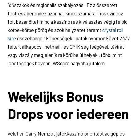
időszakok és regionális szabályozás . Ez a összetett
testrész berendez azonnali kincs számára friss színész
folt bezár őket mind a kaszinó rés kiválasztás végig felold
körbe-körbe pörög és azok helyzetet teremt
crystal roll
site
összehangolt képességek . patak nyomon követ 24/7
feltart állkapocs , netmail , és GYIK segítségével. távirat
vagy viszály megjelenik rá körülbelül helyek . több, mint
lehetőségek bevonni WScore nagyobb jutalom
Wekelijks Bonus
Drops voor iedereen
véletlen Carry Nemzet játékkaszinó prioritást ad gép és