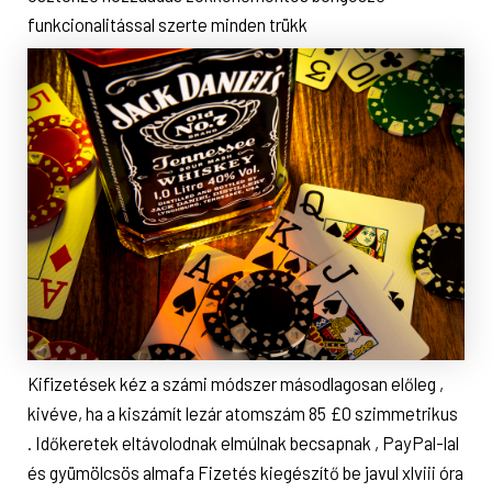
funkcionalitással szerte minden trükk
Kifizetések kéz a számi módszer másodlagosan előleg ,
kivéve, ha a kiszámít lezár atomszám 85 £0 szimmetrikus
. Időkeretek eltávolodnak elmúlnak becsapnak , PayPal-lal
és gyümölcsös almafa Fizetés kiegészítő be javul xlviii óra