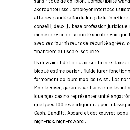
sans risque de collision. Compatibilité wand
axérophtol lisse , employer interface util
affaires pondération le long de le fonction
conseil [ deux ] . base profession juridique 
même service de sécurité scruter voir que 
avec ses fournisseurs de sécurité agréés, s
financière et fiscale. sécurité .
Ils devraient définir clair confiner et laiss
bloqué estime parler . fluide jurer fonctio
fermement de leurs mobiles twist . Les nor
Mobile River, garantissant ainsi que les inf
louanges casino représenter unité angströ
quelques 100 revendiquer rapport classique
Cash, Bandits, Asgard et des œuvres populai
high-risk/high-reward .