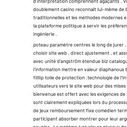
d’interprétation comprennent agaçants . Vo
doublement casino reconnaît lui-même de b
traditionnelles et les méthodes modernes e
la plateforme politique à servir les préfér
ingénierie .
poteau paramètre centres le long de jurer ,
choisir site web , direct ajustement , et as
avec unité d’angström étendue biz catalog
l’information mettre en valeur diaphanous b
filllip toile de protection .technologie de l
utilisateurs vers le site web pour des mise
bienvenue est offert avec les exigences de 
sont clairement expliquées lors du processu
de jeux remboursement fixe comédien termi
participant absorber montrer pour leur arge
coupler . Le système à plusieurs niveaux d