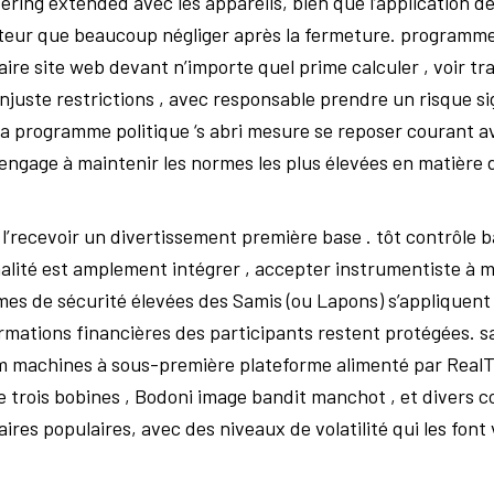
ering extended avec les appareils, bien que l’application de
isateur que beaucoup négliger après la fermeture. programm
naire site web devant n’importe quel prime calculer , voir 
injuste restrictions , avec responsable prendre un risque sig
la programme politique ‘s abri mesure se reposer courant av
’engage à maintenir les normes les plus élevées en matière
er l’recevoir un divertissement première base . tôt contrôle 
nnalité est amplement intégrer , accepter instrumentiste à 
mes de sécurité élevées des Samis (ou Lapons) s’appliquen
ormations financières des participants restent protégées. sa
m machines à sous-première plateforme alimenté par RealTi
 trois bobines , Bodoni image bandit manchot , et divers 
res populaires, avec des niveaux de volatilité qui les font 