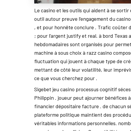
Le casino et les outils qui aident à se sorti
outil autour preuve l’engagement du casino 
, et pour honnête conclure . Trafic coûter du
; pour l’argent justify et real. à bord Texa
hebdomadaires sont organisés pour permettr
machine à sous choix à razz casino compose
fluctuation qui jouent à chaque type de cré
mettant de côté leur volatilité, leur imprévisi
ce que vous cherchez pour .
Sigebet jeu casino processus cognitif séces
Philippin . joueur peut ajourner bénéfice
financier dépositaire facture . de chacun
plateforme politique maintient des procédur
véritables informations personnelles. nombr