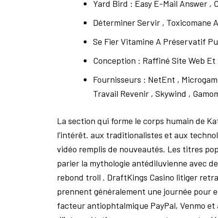
Yard Bird : Easy E-Mail Answer , 
Déterminer Servir , Toxicomane A
Se Fier Vitamine A Préservatif P
Conception : Raffiné Site Web Et 
Fournisseurs : NetEnt , Microgamin
Travail Revenir , Skywind , Gamom
La section qui forme le corps humain de Kat
l’intérêt. aux traditionalistes et aux techno
vidéo remplis de nouveautés. Les titres pop
parier la mythologie antédiluvienne avec de
rebond troll . DraftKings Casino litiger ret
prennent généralement une journée pour ef
facteur antiophtalmique PayPal, Venmo et 