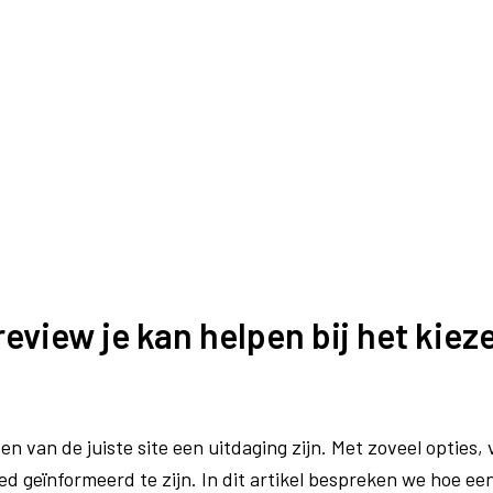
eview je kan helpen bij het kieze
n van de juiste site een uitdaging zijn. Met zoveel opties, 
d geïnformeerd te zijn. In dit artikel bespreken we hoe een