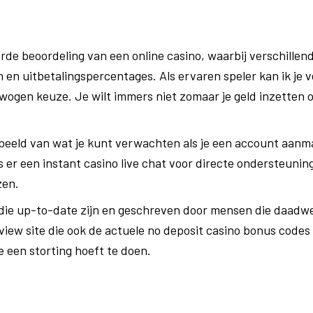
eerde beoordeling van een online casino, waarbij verschill
 en uitbetalingspercentages. Als ervaren speler kan ik je v
wogen keuze. Je wilt immers niet zomaar je geld inzetten o
eeld van wat je kunt verwachten als je een account aanma
 er een instant casino live chat voor directe ondersteuning
zen.
s die up-to-date zijn en geschreven door mensen die daadwe
iew site die ook de actuele no deposit casino bonus codes 
e een storting hoeft te doen.