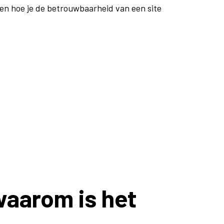
 en hoe je de betrouwbaarheid van een site
waarom is het