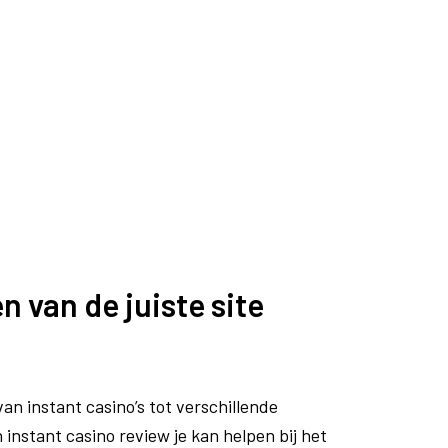
n van de juiste site
van instant casino’s tot verschillende
 instant casino review je kan helpen bij het