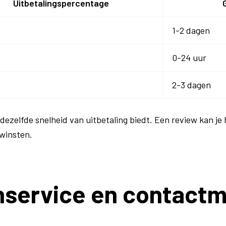
Uitbetalingspercentage
1-2 dagen
0-24 uur
2-3 dagen
 dezelfde snelheid van uitbetaling biedt. Een review kan je
 winsten.
service en contactm