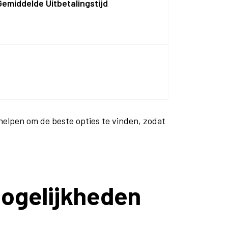
Gemiddelde Uitbetalingstijd
 helpen om de beste opties te vinden, zodat
ogelijkheden