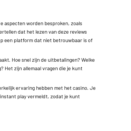
ende aspecten worden besproken, zoals
ertellen dat het lezen van deze reviews
p een platform dat niet betrouwbaar is of
akt. Hoe snel zijn de uitbetalingen? Welke
? Het zijn allemaal vragen die je kunt
rkelijk ervaring hebben met het casino. Je
instant play vermeldt, zodat je kunt