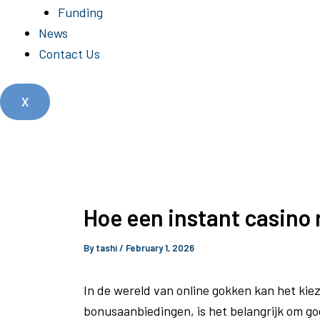
Funding
News
Contact Us
X
Hoe een instant casino r
By
tashi
/
February 1, 2026
In de wereld van online gokken kan het kieze
bonusaanbiedingen, is het belangrijk om goe